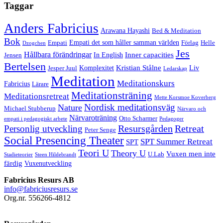
Taggar
Anders Fabricius
Arawana Hayashi
Bed & Meditation
Bok
Empati det som håller samman världen
Empati
Förlag
Helle
Dzogchen
Jes
Hållbara förändringar
Inner capacities
In English
Jensen
Bertelsen
Kristian Stålne
Komplexitet
Liv
Jesper Juul
Ledarskap
Meditation
Meditationskurs
Fabricius
Lärare
Meditationsträning
Meditationsretreat
Mette Korsmoe Koverberg
Nordisk meditationsväg
Nature
Michael Stubberup
Närvaro och
Närvaroträning
Otto Scharmer
empati i pedagogiskt arbete
Pedagoger
Resursgården
Retreat
Personlig utveckling
Peter Senge
Social Presencing Theater
SPT Summer Retreat
SPT
Teori U
Theory U
Vuxen men inte
U.Lab
Stadieteorier
Steen Hildebrandt
färdig
Vuxenutveckling
Fabricius Resurs AB
info@fabriciusresurs.se
Org.nr. 556266-4812