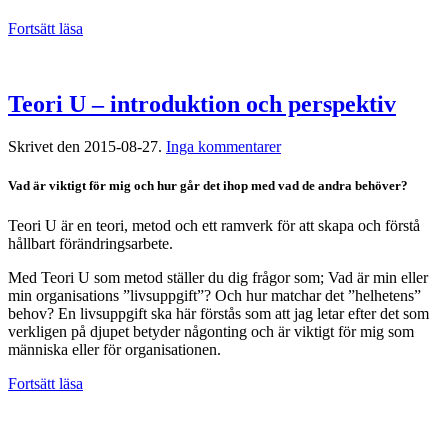
Fortsätt läsa
Teori U – introduktion och perspektiv
till
Skrivet den
2015-08-27
.
Inga kommentarer
Teori
U
Vad är viktigt för mig och hur går det ihop med vad de andra behöver?
–
introduktion
Teori U är en teori, metod och ett ramverk för att skapa och förstå
och
hållbart förändringsarbete.
perspektiv
Med Teori U som metod ställer du dig frågor som; Vad är min eller
min organisations ”livsuppgift”? Och hur matchar det ”helhetens”
behov? En livsuppgift ska här förstås som att jag letar efter det som
verkligen på djupet betyder någonting och är viktigt för mig som
människa eller för organisationen.
Fortsätt läsa