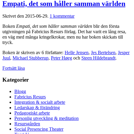
Empati, det som håller samman världen
till
Skrivet den
2015-06-29
.
1 kommentar
Empati,
Boken
Empati, det som håller samman världen
blir den första
det
utgivningen på Fabricius Resurs förlag. Det har varit en lång resa,
som
en väg med många kringelkrokar, men nu har boken skickats till
håller
tryck.
samman
världen
Boken är skriven av 6 författare:
Helle Jensen
,
Jes Bertelsen
,
Jesper
Juul
,
Michael Stubberup
,
Peter Høeg
och
Steen Hildebrandt
.
Fortsätt läsa
Kategorier
Blogg
Fabricius Resurs
Integration & socialt arbete
Ledarskap & förändring
Pedagogiskt arbete
Personlig utveckling & meditation
Resursgården
Social Presencing Theater