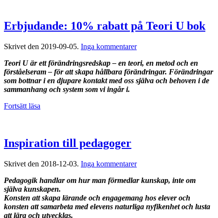
Erbjudande: 10% rabatt på Teori U bok
till
Skrivet den
2019-09-05
.
Inga kommentarer
Erbjudande:
Teori U är ett förändringsredskap – en teori, en metod och en
10%
förståelseram – för att skapa hållbara förändringar. Förändringar
rabatt
som bottnar i en djupare kontakt med oss själva och behoven i de
på
sammanhang och system som vi ingår i.
Teori
U
Fortsätt läsa
bok
Inspiration till pedagoger
till
Skrivet den
2018-12-03
.
Inga kommentarer
Inspiration
Pedagogik handlar om hur man förmedlar kunskap, inte om
till
själva kunskapen.
pedagoger
Konsten att skapa lärande och engagemang hos elever och
konsten att samarbeta med elevens naturliga nyfikenhet och lusta
att lära och utvecklas.