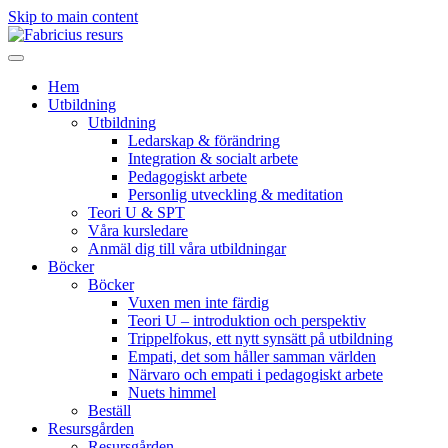
Skip to main content
Hem
Utbildning
Utbildning
Ledarskap & förändring
Integration & socialt arbete
Pedagogiskt arbete
Personlig utveckling & meditation
Teori U & SPT
Våra kursledare
Anmäl dig till våra utbildningar
Böcker
Böcker
Vuxen men inte färdig
Teori U – introduktion och perspektiv
Trippelfokus, ett nytt synsätt på utbildning
Empati, det som håller samman världen
Närvaro och empati i pedagogiskt arbete
Nuets himmel
Beställ
Resursgården
Resursgården