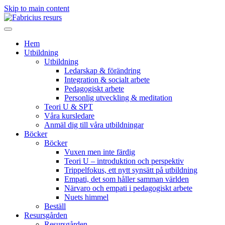
Skip to main content
Hem
Utbildning
Utbildning
Ledarskap & förändring
Integration & socialt arbete
Pedagogiskt arbete
Personlig utveckling & meditation
Teori U & SPT
Våra kursledare
Anmäl dig till våra utbildningar
Böcker
Böcker
Vuxen men inte färdig
Teori U – introduktion och perspektiv
Trippelfokus, ett nytt synsätt på utbildning
Empati, det som håller samman världen
Närvaro och empati i pedagogiskt arbete
Nuets himmel
Beställ
Resursgården
Resursgården