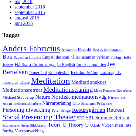
maj 2018
september 2016
september 2015
augusti 2015
juni 2015
Taggar
Anders Fabricius
Arawana Hayashi
Bed & Meditation
Bok
Empati det som håller samman världen
Empati
Förlag
Helle
Dzogchen
Jes
Hållbara förändringar
Inner capacities
In English
Jensen
Bertelsen
Kristian Stålne
Komplexitet
Liv
Jesper Juul
Ledarskap
Meditation
Meditationskurs
Fabricius
Lärare
Meditationsträning
Meditationsretreat
Mette Korsmoe Koverberg
Nordisk meditationsväg
Nature
Michael Stubberup
Närvaro och
Närvaroträning
Otto Scharmer
empati i pedagogiskt arbete
Pedagoger
Resursgården
Retreat
Personlig utveckling
Peter Senge
Social Presencing Theater
SPT Summer Retreat
SPT
Teori U
Theory U
Vuxen men inte
U.Lab
Stadieteorier
Steen Hildebrandt
färdig
Vuxenutveckling