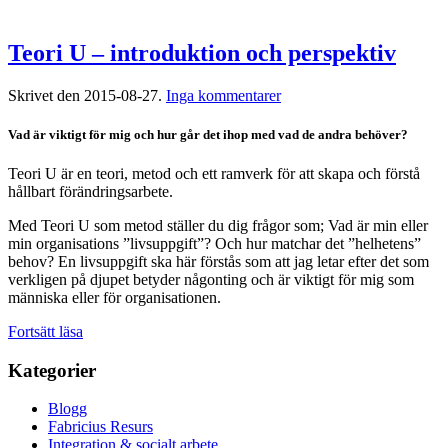
Teori U – introduktion och perspektiv
till
Skrivet den
2015-08-27
.
Inga kommentarer
Teori
U
Vad är viktigt för mig och hur går det ihop med vad de andra behöver?
–
introduktion
Teori U är en teori, metod och ett ramverk för att skapa och förstå
och
hållbart förändringsarbete.
perspektiv
Med Teori U som metod ställer du dig frågor som; Vad är min eller
min organisations ”livsuppgift”? Och hur matchar det ”helhetens”
behov? En livsuppgift ska här förstås som att jag letar efter det som
verkligen på djupet betyder någonting och är viktigt för mig som
människa eller för organisationen.
Fortsätt läsa
Kategorier
Blogg
Fabricius Resurs
Integration & socialt arbete