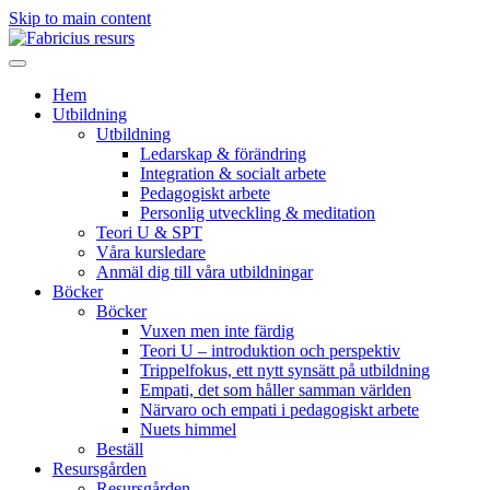
Skip to main content
Hem
Utbildning
Utbildning
Ledarskap & förändring
Integration & socialt arbete
Pedagogiskt arbete
Personlig utveckling & meditation
Teori U & SPT
Våra kursledare
Anmäl dig till våra utbildningar
Böcker
Böcker
Vuxen men inte färdig
Teori U – introduktion och perspektiv
Trippelfokus, ett nytt synsätt på utbildning
Empati, det som håller samman världen
Närvaro och empati i pedagogiskt arbete
Nuets himmel
Beställ
Resursgården
Resursgården