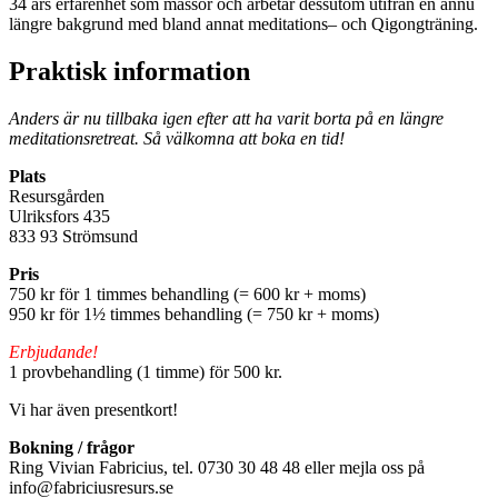
34 års erfarenhet som massör och arbetar dessutom utifrån en ännu
längre bakgrund med bland annat meditations– och Qigongträning.
Praktisk information
Anders är nu tillbaka igen efter att ha varit borta på en längre
meditationsretreat. Så välkomna att boka en tid!
Plats
Resursgården
Ulriksfors 435
833 93 Strömsund
Pris
750 kr för 1 timmes behandling (= 600 kr + moms)
950 kr för 1½ timmes behandling (= 750 kr + moms)
Erbjudande!
1 provbehandling (1 timme) för 500 kr.
Vi har även presentkort!
Bokning / frågor
Ring Vivian Fabricius, tel. 0730 30 48 48 eller mejla oss på
info@fabriciusresurs.se