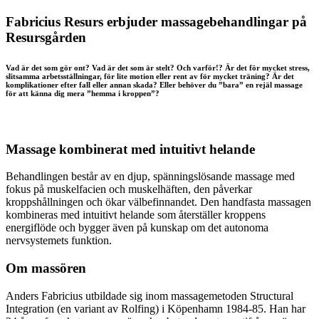
Fabricius Resurs erbjuder massagebehandlingar på
Resursgården
Vad är det som gör ont? Vad är det som är stelt? Och varför!? Är det för mycket stress,
slitsamma arbetsställningar, för lite motion eller rent av för mycket träning? Är det
komplikationer efter fall eller annan skada? Eller behöver du ”bara” en rejäl massage
för att känna dig mera ”hemma i kroppen”?
Massage kombinerat med intuitivt helande
Behandlingen består av en djup, spänningslösande massage med
fokus på muskelfacien och muskelhäften, den påverkar
kroppshållningen och ökar välbefinnandet. Den handfasta massagen
kombineras med intuitivt helande som återställer kroppens
energiflöde och bygger även på kunskap om det autonoma
nervsystemets funktion.
Om massören
Anders Fabricius utbildade sig inom massagemetoden Structural
Integration (en variant av Rolfing) i Köpenhamn 1984-85. Han har