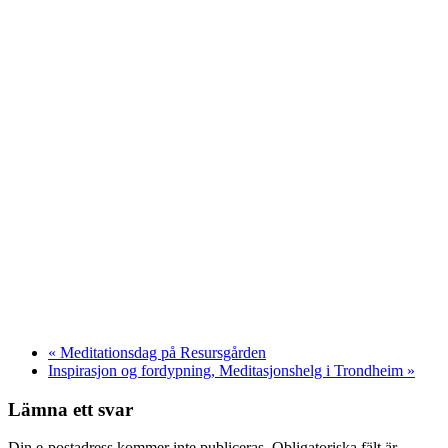
«
Meditationsdag på Resursgården
Inspirasjon og fordypning, Meditasjonshelg i Trondheim
»
Lämna ett svar
Din e-postadress kommer inte publiceras. Obligatoriska fält är