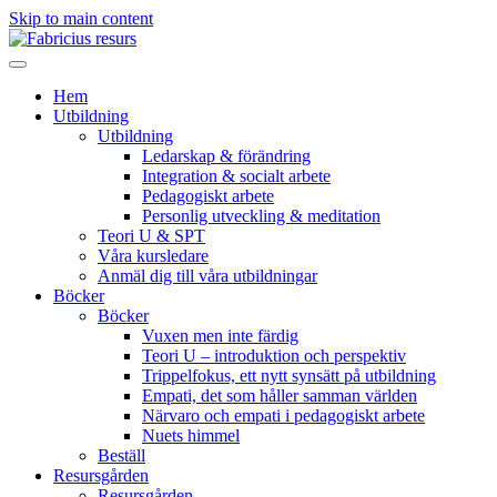
Skip to main content
Hem
Utbildning
Utbildning
Ledarskap & förändring
Integration & socialt arbete
Pedagogiskt arbete
Personlig utveckling & meditation
Teori U & SPT
Våra kursledare
Anmäl dig till våra utbildningar
Böcker
Böcker
Vuxen men inte färdig
Teori U – introduktion och perspektiv
Trippelfokus, ett nytt synsätt på utbildning
Empati, det som håller samman världen
Närvaro och empati i pedagogiskt arbete
Nuets himmel
Beställ
Resursgården
Resursgården