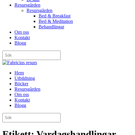
Resursgården
Resursgården
Bed & Breakfast
Bed & Meditation
Behandlingar
Om oss
Kontakt
Blogg
Hem
Utbildning
Böcker
Resursgården
Om oss
Kontakt
Blogg
Etikett:
Vardagshandlingar