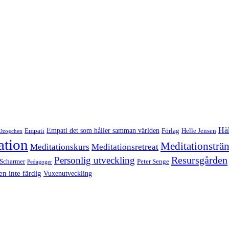
Hål
Empati det som håller samman världen
Empati
Förlag
Helle Jensen
Dzogchen
ation
Meditationsträ
Meditationskurs
Meditationsretreat
Resursgården
Personlig utveckling
 Scharmer
Peter Senge
Pedagoger
n inte färdig
Vuxenutveckling