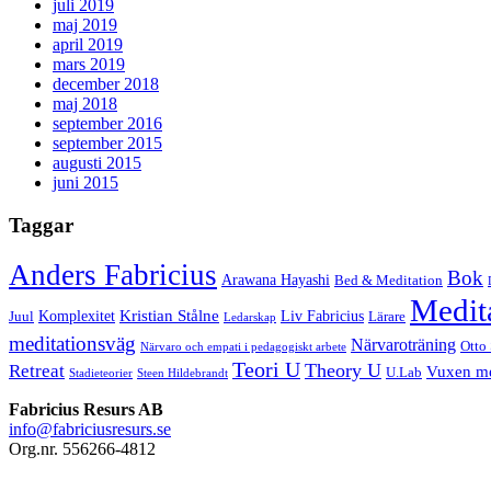
juli 2019
maj 2019
april 2019
mars 2019
december 2018
maj 2018
september 2016
september 2015
augusti 2015
juni 2015
Taggar
Anders Fabricius
Bok
Arawana Hayashi
Bed & Meditation
Medit
Kristian Stålne
Komplexitet
Liv Fabricius
Juul
Lärare
Ledarskap
meditationsväg
Närvaroträning
Otto
Närvaro och empati i pedagogiskt arbete
Teori U
Theory U
Retreat
Vuxen me
U.Lab
Stadieteorier
Steen Hildebrandt
Fabricius Resurs AB
info@fabriciusresurs.se
Org.nr. 556266-4812