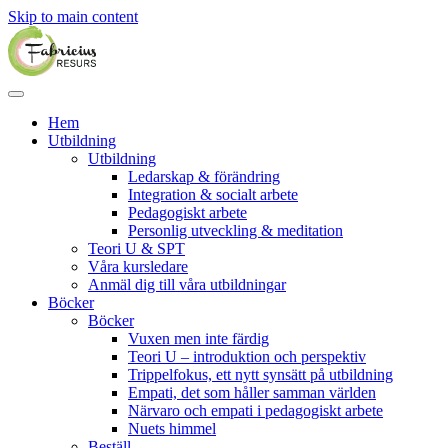
Skip to main content
Hem
Utbildning
Utbildning
Ledarskap & förändring
Integration & socialt arbete
Pedagogiskt arbete
Personlig utveckling & meditation
Teori U & SPT
Våra kursledare
Anmäl dig till våra utbildningar
Böcker
Böcker
Vuxen men inte färdig
Teori U – introduktion och perspektiv
Trippelfokus, ett nytt synsätt på utbildning
Empati, det som håller samman världen
Närvaro och empati i pedagogiskt arbete
Nuets himmel
Beställ