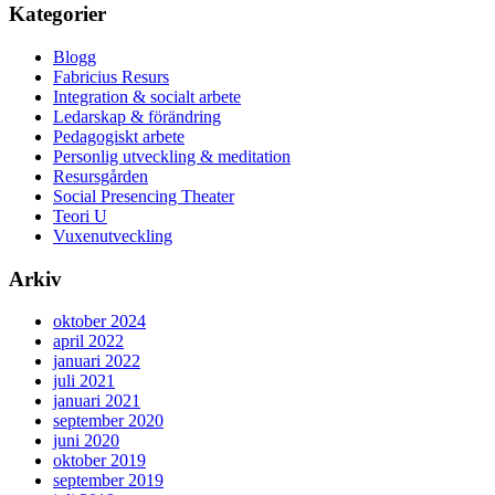
Kategorier
Blogg
Fabricius Resurs
Integration & socialt arbete
Ledarskap & förändring
Pedagogiskt arbete
Personlig utveckling & meditation
Resursgården
Social Presencing Theater
Teori U
Vuxenutveckling
Arkiv
oktober 2024
april 2022
januari 2022
juli 2021
januari 2021
september 2020
juni 2020
oktober 2019
september 2019