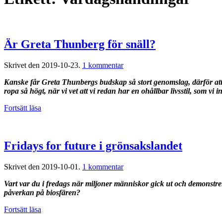
Är Greta Thunberg för snäll?
till
Skrivet den
2019-10-23
.
1 kommentar
Är
Kanske får Greta Thunbergs budskap så stort genomslag, därför att
Greta
ropa så högt, när vi vet att vi redan har en ohållbar livsstil, som vi i
Thunberg
för
Fortsätt läsa
snäll?
Fridays for future i grönsakslandet
till
Skrivet den
2019-10-01
.
1 kommentar
Fridays
Vart var du i fredags när miljoner människor gick ut och demonstr
for
påverkan på biosfären?
future
i
Fortsätt läsa
grönsakslandet