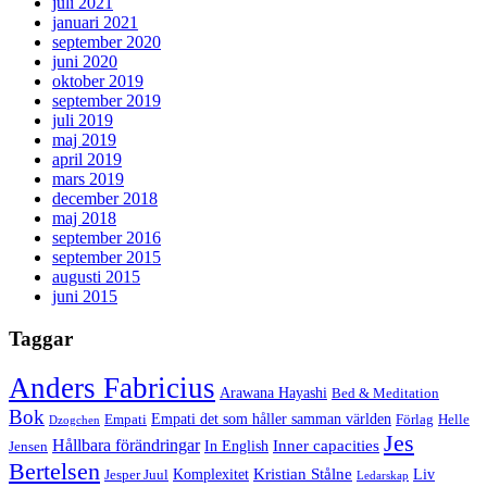
juli 2021
januari 2021
september 2020
juni 2020
oktober 2019
september 2019
juli 2019
maj 2019
april 2019
mars 2019
december 2018
maj 2018
september 2016
september 2015
augusti 2015
juni 2015
Taggar
Anders Fabricius
Arawana Hayashi
Bed & Meditation
Bok
Empati det som håller samman världen
Empati
Förlag
Helle
Dzogchen
Jes
Hållbara förändringar
Inner capacities
In English
Jensen
Bertelsen
Kristian Stålne
Komplexitet
Liv
Jesper Juul
Ledarskap