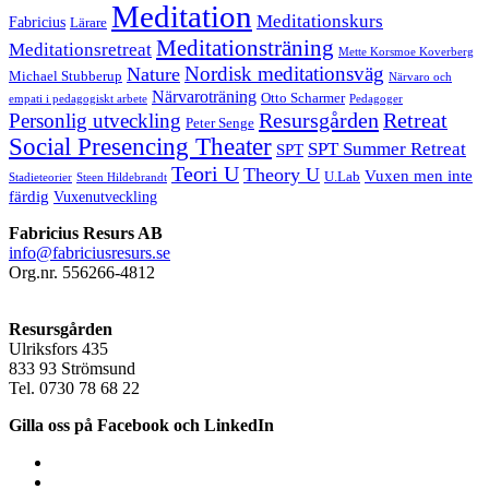
Meditation
Meditationskurs
Fabricius
Lärare
Meditationsträning
Meditationsretreat
Mette Korsmoe Koverberg
Nordisk meditationsväg
Nature
Michael Stubberup
Närvaro och
Närvaroträning
Otto Scharmer
empati i pedagogiskt arbete
Pedagoger
Resursgården
Retreat
Personlig utveckling
Peter Senge
Social Presencing Theater
SPT Summer Retreat
SPT
Teori U
Theory U
Vuxen men inte
U.Lab
Stadieteorier
Steen Hildebrandt
färdig
Vuxenutveckling
Fabricius Resurs AB
info@fabriciusresurs.se
Org.nr. 556266-4812
Resursgården
Ulriksfors 435
833 93 Strömsund
Tel. 0730 78 68 22
Gilla oss på Facebook och LinkedIn