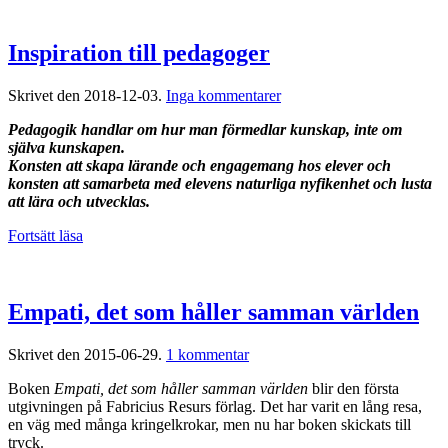
Inspiration till pedagoger
till
Skrivet den
2018-12-03
.
Inga kommentarer
Inspiration
Pedagogik handlar om hur man förmedlar kunskap, inte om
till
själva kunskapen.
pedagoger
Konsten att skapa lärande och engagemang hos elever och
konsten att samarbeta med elevens naturliga nyfikenhet och lusta
att lära och utvecklas.
Fortsätt läsa
Empati, det som håller samman världen
till
Skrivet den
2015-06-29
.
1 kommentar
Empati,
Boken
Empati, det som håller samman världen
blir den första
det
utgivningen på Fabricius Resurs förlag. Det har varit en lång resa,
som
en väg med många kringelkrokar, men nu har boken skickats till
håller
tryck.
samman