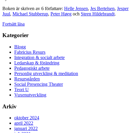
världen
Boken är skriven av 6 författare:
Helle Jensen
,
Jes Bertelsen
,
Jesper
Juul
,
Michael Stubberup
,
Peter Høeg
och
Steen Hildebrandt
.
Fortsätt läsa
Kategorier
Blogg
Fabricius Resurs
Integration & socialt arbete
Ledarskap & förändring
Pedagogiskt arbete
Personlig utveckling & meditation
Resursgården
Social Presencing Theater
Teori U
Vuxenutveckling
Arkiv
oktober 2024
april 2022
januari 2022