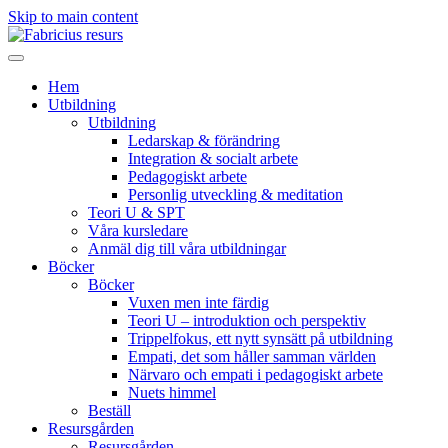
Skip to main content
Hem
Utbildning
Utbildning
Ledarskap & förändring
Integration & socialt arbete
Pedagogiskt arbete
Personlig utveckling & meditation
Teori U & SPT
Våra kursledare
Anmäl dig till våra utbildningar
Böcker
Böcker
Vuxen men inte färdig
Teori U – introduktion och perspektiv
Trippelfokus, ett nytt synsätt på utbildning
Empati, det som håller samman världen
Närvaro och empati i pedagogiskt arbete
Nuets himmel
Beställ
Resursgården
Resursgården