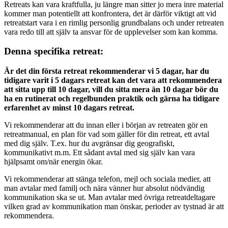
Retreats kan vara kraftfulla, ju längre man sitter jo mera inre material
kommer man potentiellt att konfrontera, det är därför viktigt att vid
retreatstart vara i en rimlig personlig grundbalans och under retreaten
vara redo till att själv ta ansvar för de upplevelser som kan komma.
Denna specifika retreat:
Är det din första retreat rekommenderar vi 5 dagar, har du
tidigare varit i 5 dagars retreat kan det vara att rekommendera
att sitta upp till 10 dagar, vill du sitta mera än 10 dagar bör du
ha en rutinerat och regelbunden praktik och gärna ha tidigare
erfarenhet av minst 10 dagars retreat.
Vi rekommenderar att du innan eller i början av retreaten gör en
retreatmanual, en plan för vad som gäller för din retreat, ett avtal
med dig själv. T.ex. hur du avgränsar dig geografiskt,
kommunikativt m.m. Ett sådant avtal med sig själv kan vara
hjälpsamt om/när energin ökar.
Vi rekommenderar att stänga telefon, mejl och sociala medier, att
man avtalar med familj och nära vänner hur absolut nödvändig
kommunikation ska se ut. Man avtalar med övriga retreatdeltagare
vilken grad av kommunikation man önskar, perioder av tystnad är att
rekommendera.