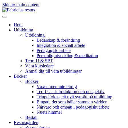
Skip to main content
Hem
Utbildning
Utbildning
Ledarskap & förändring
Integration & socialt arbete
Pedagogiskt arbete
Personlig utveckling & meditation
Teori U & SPT
Våra kursledare
Anmäl dig till våra utbildningar
Böcker
Böcker
Vuxen men inte färdig
Teori U – introduktion och perspektiv
Trippelfokus, ett nytt synsätt på utbildning
Empati, det som håller samman världen
Närvaro och empati i pedagogiskt arbete
Nuets himmel
Beställ
Resursgården
Resursgården