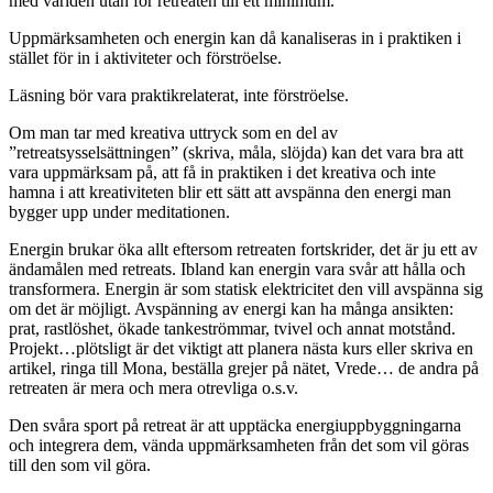
med världen utan för retreaten till ett minimum.
Uppmärksamheten och energin kan då kanaliseras in i praktiken i
stället för in i aktiviteter och förströelse.
Läsning bör vara praktikrelaterat, inte förströelse.
Om man tar med kreativa uttryck som en del av
”retreatsysselsättningen” (skriva, måla, slöjda) kan det vara bra att
vara uppmärksam på, att få in praktiken i det kreativa och inte
hamna i att kreativiteten blir ett sätt att avspänna den energi man
bygger upp under meditationen.
Energin brukar öka allt eftersom retreaten fortskrider, det är ju ett av
ändamålen med retreats. Ibland kan energin vara svår att hålla och
transformera. Energin är som statisk elektricitet den vill avspänna sig
om det är möjligt. Avspänning av energi kan ha många ansikten:
prat, rastlöshet, ökade tankeströmmar, tvivel och annat motstånd.
Projekt…plötsligt är det viktigt att planera nästa kurs eller skriva en
artikel, ringa till Mona, beställa grejer på nätet, Vrede… de andra på
retreaten är mera och mera otrevliga o.s.v.
Den svåra sport på retreat är att upptäcka energiuppbyggningarna
och integrera dem, vända uppmärksamheten från det som vil göras
till den som vil göra.