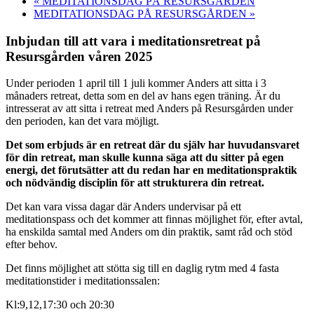
«
MEDITATIONSDAG PÅ RESURSGÅRDEN
MEDITATIONSDAG PÅ RESURSGÅRDEN
»
Inbjudan till att vara i meditationsretreat på
Resursgården våren 2025
Under perioden 1 april till 1 juli kommer Anders att sitta i 3
månaders retreat, detta som en del av hans egen träning. Är du
intresserat av att sitta i retreat med Anders på Resursgården under
den perioden, kan det vara möjligt.
Det som erbjuds är en retreat där du själv har huvudansvaret
för din retreat, man skulle kunna säga att du sitter på egen
energi, det förutsätter att du redan har en meditationspraktik
och nödvändig disciplin för att strukturera din retreat.
Det kan vara vissa dagar där Anders undervisar på ett
meditationspass och det kommer att finnas möjlighet för, efter avtal,
ha enskilda samtal med Anders om din praktik, samt råd och stöd
efter behov.
Det finns möjlighet att stötta sig till en daglig rytm med 4 fasta
meditationstider i meditationssalen:
Kl:9,12,17:30 och 20:30