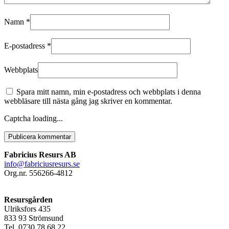
Namn
*
E-postadress
*
Webbplats
Spara mitt namn, min e-postadress och webbplats i denna
webbläsare till nästa gång jag skriver en kommentar.
Captcha loading...
Publicera kommentar
Fabricius Resurs AB
info@fabriciusresurs.se
Org.nr. 556266-4812
Resursgården
Ulriksfors 435
833 93 Strömsund
Tel. 0730 78 68 22