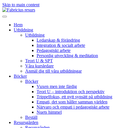
Skip to main content
Hem
Utbildning
Utbildning
Ledarskap & förändring
Integration & socialt arbete
Pedagogiskt arbete
Personlig utveckling & meditation
Teori U & SPT
Våra kursledare
Anmäl dig till våra utbildningar
Böcker
Böcker
Vuxen men inte färdig
Teori U – introduktion och perspektiv
Trippelfokus, ett nytt synsätt på utbildning
Empati, det som håller samman världen
Närvaro och empati i pedagogiskt arbete
Nuets himmel
Beställ
Resursgården
Resursgården