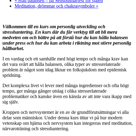
«
Håll balansen – på Sensommarfest för själen
Meditation, drömmar och chakrasymboler
»
Välkommen till en kurs om personlig utveckling och
stresshantering. En kurs där du får verktyg till att bli mera
medveten om och bättre på att förstå hur du kan hålla balansen
under press och hur du kan arbeta i riktning mot större personlig
hållbarhet.
I en vardag och ett samhälle med högt tempo och många krav kan
det vara svårt att hålla balansen, olika typer av stressrelaterade
problem är något som idag liknar en folksjukdom med epidemisk
spridning.
Det komplexa livet vi lever med många ingredienser och ofta högt
tempo, ger många gånger utslag i olika stressrelaterade
problematiker och kanske även en känsla av att inte vara ikapp med
sig själv.
Kroppen och nervsystemet är en av de grundförutsättningar vi alla
delar som människor. Under denna kurs tittar vi på hur modern
vetenskap om hjärna och nervsystem kan integreras med meditation,
närvaroträning och stresshantering.