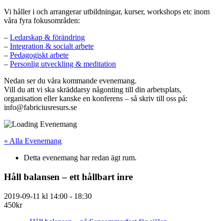
Vi håller i och arrangerar utbildningar, kurser, workshops etc inom
våra fyra fokusområden:
–
Ledarskap & förändring
–
Integration & socialt arbete
–
Pedagogiskt arbete
–
Personlig utveckling & meditation
Nedan ser du våra kommande evenemang.
Vill du att vi ska skräddarsy någonting till din arbetsplats,
organisation eller kanske en konferens – så skriv till oss på:
info@fabriciusresurs.se
« Alla Evenemang
Detta evenemang har redan ägt rum.
Håll balansen – ett hållbart inre
2019-09-11 kl 14:00
-
18:30
450kr