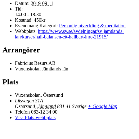
Datum:
2019-09-11
Tid:
14:00 - 18:30
Kostnad:
450kr
Evenemang Kategori:
Personlig utveckling & meditation
Webbplats:
https://www.sv.se/avdelningar/sv-jamtlands-
lan/kurser/hall-balansen-ett-hallbart-inre-21915/
Arrangörer
Fabricius Resurs AB
Vuxenskolan Jämtlands län
Plats
Vuxenskolan, Östersund
Litsvägen 31A
Östersund
,
Jämtland
831 41
Sverige
+ Google Map
Telefon
063-12 34 00
Visa Plats-webbplats