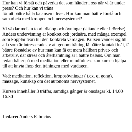
Hur kan vi förstå och påverka det som händer i oss när vi är under
press? Och hur kan vi träna
för att bättre hålla balansen i livet. Hur kan man bättre förstå och
samarbeta med kroppen och nervsystemet?
Vi växlar mellan teori, dialog och övningar (sittande eller i rörelse).
Anders undervisning är konkret och jordnära, med många exempel
som kopplar teori till den konkreta vardagen. Kursen vänder sig till
alla som är intresserade av att genom träning få bättre kontakt inåt, få
bättre förståelse av hur man kan få ett mera hållbart privat- och
arbetsliv, där stress och återhämtning är i bättre balans. Om man
redan håller på med meditation eller mindfulness kan kursen hjälpa
till att knyta ihop den träningen med vardagen.
Vad: meditation, reflektion, kroppsövningar ( t.ex. qi gong),
massage, kunskap om det autonoma nervsystemet.
Kursen innehåller 3 träffar, samtliga gånger är onsdagar kl. 14.00-
16.30
Ledare:
Anders Fabricius