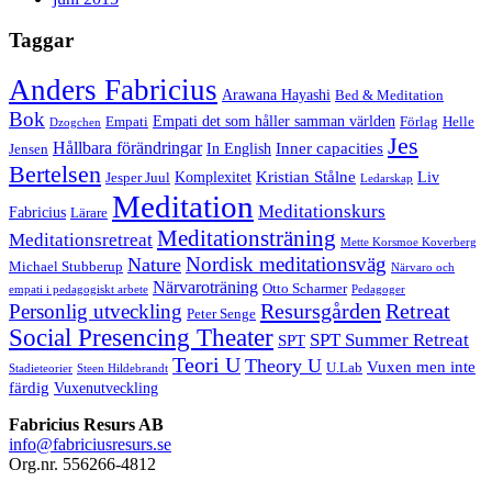
Taggar
Anders Fabricius
Arawana Hayashi
Bed & Meditation
Bok
Empati det som håller samman världen
Empati
Förlag
Helle
Dzogchen
Jes
Hållbara förändringar
Inner capacities
In English
Jensen
Bertelsen
Kristian Stålne
Komplexitet
Liv
Jesper Juul
Ledarskap
Meditation
Meditationskurs
Fabricius
Lärare
Meditationsträning
Meditationsretreat
Mette Korsmoe Koverberg
Nordisk meditationsväg
Nature
Michael Stubberup
Närvaro och
Närvaroträning
Otto Scharmer
empati i pedagogiskt arbete
Pedagoger
Resursgården
Retreat
Personlig utveckling
Peter Senge
Social Presencing Theater
SPT Summer Retreat
SPT
Teori U
Theory U
Vuxen men inte
U.Lab
Stadieteorier
Steen Hildebrandt
färdig
Vuxenutveckling
Fabricius Resurs AB
info@fabriciusresurs.se
Org.nr. 556266-4812