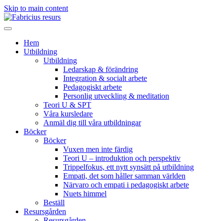
Skip to main content
Hem
Utbildning
Utbildning
Ledarskap & förändring
Integration & socialt arbete
Pedagogiskt arbete
Personlig utveckling & meditation
Teori U & SPT
Våra kursledare
Anmäl dig till våra utbildningar
Böcker
Böcker
Vuxen men inte färdig
Teori U – introduktion och perspektiv
Trippelfokus, ett nytt synsätt på utbildning
Empati, det som håller samman världen
Närvaro och empati i pedagogiskt arbete
Nuets himmel
Beställ
Resursgården
Resursgården