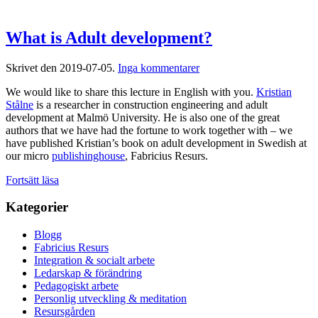
What is Adult development?
till
Skrivet den
2019-07-05
.
Inga kommentarer
What
We would like to share this lecture in English with you.
Kristian
is
Stålne
is a researcher in construction engineering and adult
Adult
development at Malmö University. He is also one of the great
development?
authors that we have had the fortune to work together with – we
have published Kristian’s book on adult development in Swedish at
our micro
publishinghouse
, Fabricius Resurs.
Fortsätt läsa
Kategorier
Blogg
Fabricius Resurs
Integration & socialt arbete
Ledarskap & förändring
Pedagogiskt arbete
Personlig utveckling & meditation
Resursgården