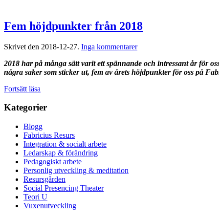
Fem höjdpunkter från 2018
till
Skrivet den
2018-12-27
.
Inga kommentarer
Fem
2018 har på många sätt varit ett spännande och intressant år för os
höjdpunkter
några saker som sticker ut, fem av årets höjdpunkter för oss på Fa
från
2018
Fortsätt läsa
Kategorier
Blogg
Fabricius Resurs
Integration & socialt arbete
Ledarskap & förändring
Pedagogiskt arbete
Personlig utveckling & meditation
Resursgården
Social Presencing Theater
Teori U
Vuxenutveckling