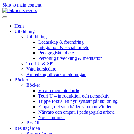
Skip to main content
Hem
Utbildning
Utbildning
Ledarskap & förändring
Integration & socialt arbete
Pedagogiskt arbete
Personlig utveckling & meditation
Teori U & SPT
Våra kursledare
Anmäl dig till våra utbildningar
Böcker
Böcker
Vuxen men inte färdig
Teori U – introduktion och perspektiv
Trippelfokus, ett nytt synsätt på utbildning
Empati, det som håller samman världen
Närvaro och empati i pedagogiskt arbete
Nuets himmel
Beställ
Resursgården
Resursgården