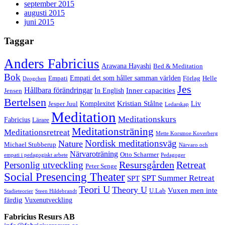
september 2015
augusti 2015
juni 2015
Taggar
Anders Fabricius
Arawana Hayashi
Bed & Meditation
Bok
Empati det som håller samman världen
Empati
Förlag
Helle
Dzogchen
Jes
Hållbara förändringar
Inner capacities
In English
Jensen
Bertelsen
Kristian Stålne
Komplexitet
Liv
Jesper Juul
Ledarskap
Meditation
Meditationskurs
Fabricius
Lärare
Meditationsträning
Meditationsretreat
Mette Korsmoe Koverberg
Nordisk meditationsväg
Nature
Michael Stubberup
Närvaro och
Närvaroträning
Otto Scharmer
empati i pedagogiskt arbete
Pedagoger
Resursgården
Retreat
Personlig utveckling
Peter Senge
Social Presencing Theater
SPT Summer Retreat
SPT
Teori U
Theory U
Vuxen men inte
U.Lab
Stadieteorier
Steen Hildebrandt
färdig
Vuxenutveckling
Fabricius Resurs AB