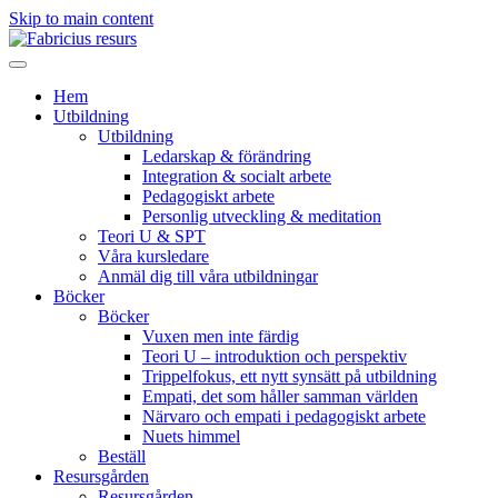
Skip to main content
Hem
Utbildning
Utbildning
Ledarskap & förändring
Integration & socialt arbete
Pedagogiskt arbete
Personlig utveckling & meditation
Teori U & SPT
Våra kursledare
Anmäl dig till våra utbildningar
Böcker
Böcker
Vuxen men inte färdig
Teori U – introduktion och perspektiv
Trippelfokus, ett nytt synsätt på utbildning
Empati, det som håller samman världen
Närvaro och empati i pedagogiskt arbete
Nuets himmel
Beställ
Resursgården
Resursgården