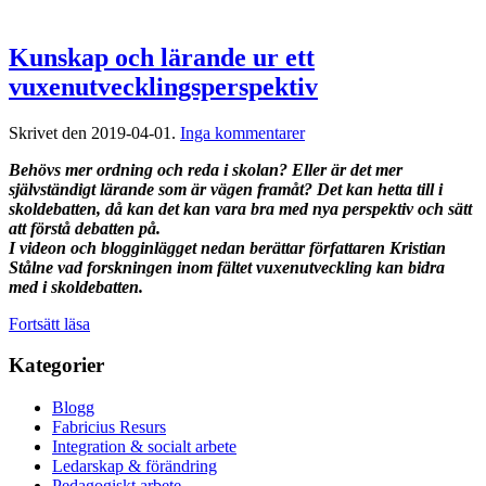
Kunskap och lärande ur ett
vuxenutvecklingsperspektiv
till
Skrivet den
2019-04-01
.
Inga kommentarer
Kunskap
Behövs mer ordning och reda i skolan? Eller är det mer
och
självständigt lärande som är vägen framåt? Det kan hetta till i
lärande
skoldebatten, då kan det kan vara bra med nya perspektiv och sätt
ur
att förstå debatten på.
ett
I videon och blogginlägget nedan berättar författaren Kristian
vuxenutvecklingsperspekt
Stålne vad forskningen inom fältet vuxenutveckling kan bidra
med i skoldebatten.
Fortsätt läsa
Kategorier
Blogg
Fabricius Resurs
Integration & socialt arbete
Ledarskap & förändring
Pedagogiskt arbete