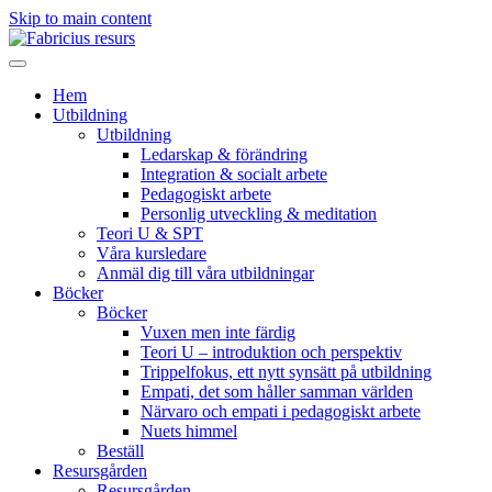
Skip to main content
Hem
Utbildning
Utbildning
Ledarskap & förändring
Integration & socialt arbete
Pedagogiskt arbete
Personlig utveckling & meditation
Teori U & SPT
Våra kursledare
Anmäl dig till våra utbildningar
Böcker
Böcker
Vuxen men inte färdig
Teori U – introduktion och perspektiv
Trippelfokus, ett nytt synsätt på utbildning
Empati, det som håller samman världen
Närvaro och empati i pedagogiskt arbete
Nuets himmel
Beställ
Resursgården
Resursgården