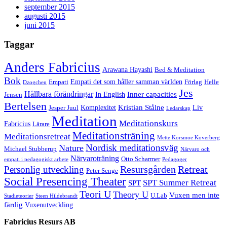
september 2015
augusti 2015
juni 2015
Taggar
Anders Fabricius
Arawana Hayashi
Bed & Meditation
Bok
Empati det som håller samman världen
Empati
Förlag
Helle
Dzogchen
Jes
Hållbara förändringar
Inner capacities
In English
Jensen
Bertelsen
Kristian Stålne
Komplexitet
Liv
Jesper Juul
Ledarskap
Meditation
Meditationskurs
Fabricius
Lärare
Meditationsträning
Meditationsretreat
Mette Korsmoe Koverberg
Nordisk meditationsväg
Nature
Michael Stubberup
Närvaro och
Närvaroträning
Otto Scharmer
empati i pedagogiskt arbete
Pedagoger
Resursgården
Retreat
Personlig utveckling
Peter Senge
Social Presencing Theater
SPT Summer Retreat
SPT
Teori U
Theory U
Vuxen men inte
U.Lab
Stadieteorier
Steen Hildebrandt
färdig
Vuxenutveckling
Fabricius Resurs AB