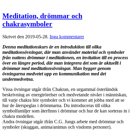
Meditation, drömmar och
chakrasymboler
till
Skrivet den
2019-05-28
.
Inga kommentarer
Meditation,
Denna meditationskurs är en introduktion till olika
drömmar
meditationsövningar, där man använder material och symboler
och
från nattens drömmar i meditationen, en invitation till en process
chakrasymboler
över en längre period, där man integrera det som är aktuellt i
drömmar med meditationsövningar. Man bygger genom
övningarna medvetet upp en kommunikation med det
undermedvetna.
Vissa övningar utgår ifrån Chakran, en urgammal österländsk
beskrivning av energirörelser och medvetande nivåer i människan,
till varje chakra hör symboler och vi kommer att jobba med att se
hur de återspeglas i drömmarna. Du introduceras till olika
symbolfamiljer som återfinns i drömmar och hur de kan sorteras in i
chakra modellen.
Andra övningar utgår ifrån C.G. Jungs arbete med drömmar och
symboler (skuggan, anima/animus och visdoms personer).