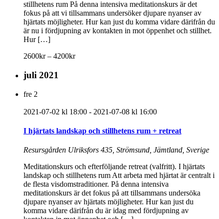
stillhetens rum På denna intensiva meditationskurs är det
fokus på att vi tillsammans undersöker djupare nyanser av
hjärtats möjligheter. Hur kan just du komma vidare därifrån du
är nu i fördjupning av kontakten in mot öppenhet och stillhet.
Hur […]
2600kr – 4200kr
juli 2021
fre
2
2021-07-02 kl 18:00
-
2021-07-08 kl 16:00
I hjärtats landskap och stillhetens rum + retreat
Resursgården
Ulriksfors 435, Strömsund, Jämtland, Sverige
Meditationskurs och efterföljande retreat (valfritt). I hjärtats
landskap och stillhetens rum Att arbeta med hjärtat är centralt i
de flesta visdomstraditioner. På denna intensiva
meditationskurs är det fokus på att tillsammans undersöka
djupare nyanser av hjärtats möjligheter. Hur kan just du
komma vidare därifrån du är idag med fördjupning av