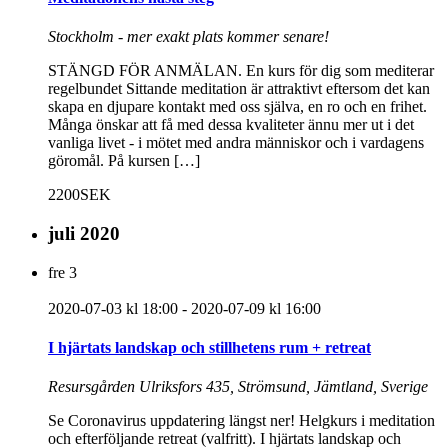
Stockholm - mer exakt plats kommer senare!
STÄNGD FÖR ANMÄLAN. En kurs för dig som mediterar
regelbundet Sittande meditation är attraktivt eftersom det kan
skapa en djupare kontakt med oss själva, en ro och en frihet.
Många önskar att få med dessa kvaliteter ännu mer ut i det
vanliga livet - i mötet med andra människor och i vardagens
göromål. På kursen […]
2200SEK
juli 2020
fre
3
2020-07-03 kl 18:00
-
2020-07-09 kl 16:00
I hjärtats landskap och stillhetens rum + retreat
Resursgården
Ulriksfors 435, Strömsund, Jämtland, Sverige
Se Coronavirus uppdatering längst ner! Helgkurs i meditation
och efterföljande retreat (valfritt). I hjärtats landskap och