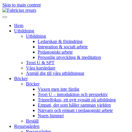
Skip to main content
Hem
Utbildning
Utbildning
Ledarskap & förändring
Integration & socialt arbete
Pedagogiskt arbete
Personlig utveckling & meditation
Teori U & SPT
Våra kursledare
Anmäl dig till våra utbildningar
Böcker
Böcker
Vuxen men inte färdig
Teori U – introduktion och perspektiv
Trippelfokus, ett nytt synsätt på utbildning
Empati, det som håller samman världen
Närvaro och empati i pedagogiskt arbete
Nuets himmel
Beställ
Resursgården
Resursgården