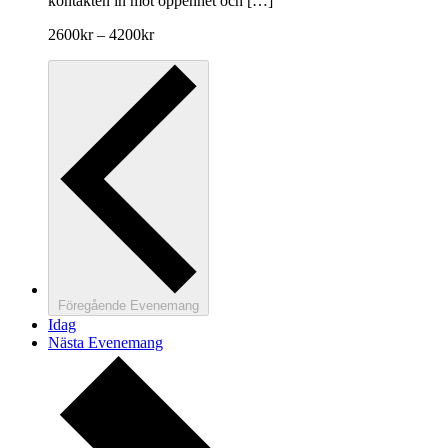
kontakten in mot öppenhet och […]
2600kr – 4200kr
Föregående
Evenemang
Idag
Nästa
Evenemang